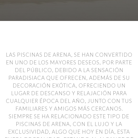
LAS PISCINAS DE ARENA, SE HAN CONVERTIDO
EN UNO DE LOS MAYORES DESEOS, POR PARTE
DEL PÚBLICO, DEBIDO A LA SENSACIÓN
PARADISIACA QUE OFRECEN, ADEMÁS DE SU
DECORACIÓN EXÓTICA, OFRECIENDO UN
LUGAR DE DESCANSO Y RELAJACIÓN PARA
CUALQUIER ÉPOCA DEL AÑO, JUNTO CON TUS
FAMILIARES Y AMIGOS MÁS CERCANOS.
SIEMPRE SE HA RELACIONADO ESTE TIPO DE
PISCINAS DE ARENA, CON EL LUJO Y LA
EXCLUSIVIDAD, ALGO QUE HOY EN DÍA, ESTA