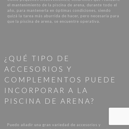
el mantenimiento de la piscina de arena, durante todo el
año, para mantenerla en óptimas condiciones, siendo
quizá la tarea más aburrida de hacer, pero necesaria para
que la piscina de arena, se encuentre operativa.
¿QUÉ TIPO DE
ACCESORIOS Y
COMPLEMENTOS PUEDE
INCORPORAR A LA
PISCINA DE ARENA?
Puedo añadir una gran variedad de accesorios y