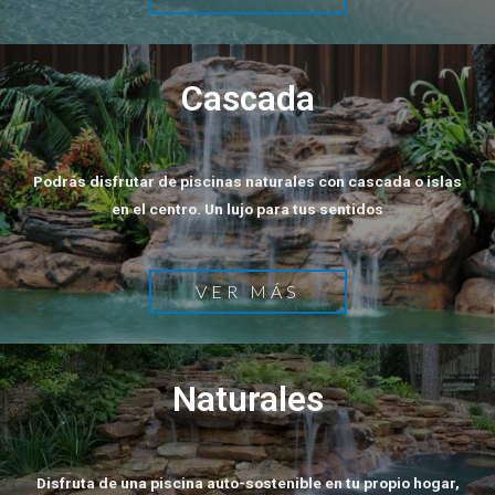
Cascada
Podrás disfrutar de piscinas naturales con cascada o islas
en el centro. Un lujo para tus sentidos
VER MÁS
Naturales
Disfruta de una piscina auto-sostenible en tu propio hogar,